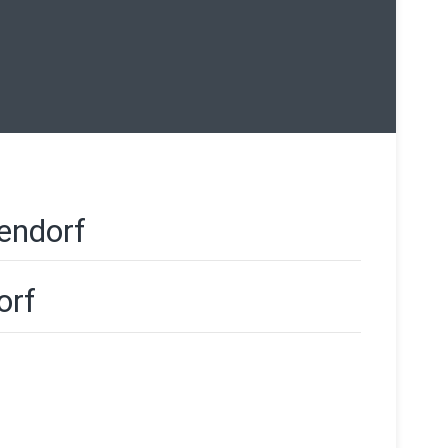
endorf
orf