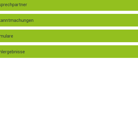
prechpartner
kanntmachungen
mulare
lergebnisse