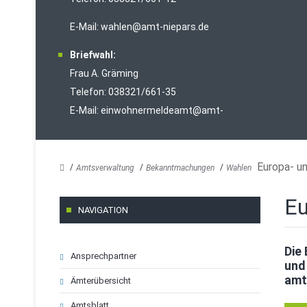
E-Mail:
wahlen@amt-niepars.de
Briefwahl:
Frau A. Gräming
Telefon: 038321/661-35
E-Mail:
einwohnermeldeamt@amt-
niepars.de
Europa- u
Amtsverwaltung
Bekanntmachungen
Wahlen
Eu
NAVIGATION
Navigation
Die
Ansprechpartner
überspringen
und
amt
Ämterübersicht
Amtsblatt