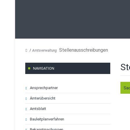
Stellenausschreibungen
Amtsverwaltung
St
NAVIGATION
Navigation
Ansprechpartner
Sac
überspringen
Ämterübersicht
Amtsblatt
Bauleitplanverfahren
Bekanntmachungen