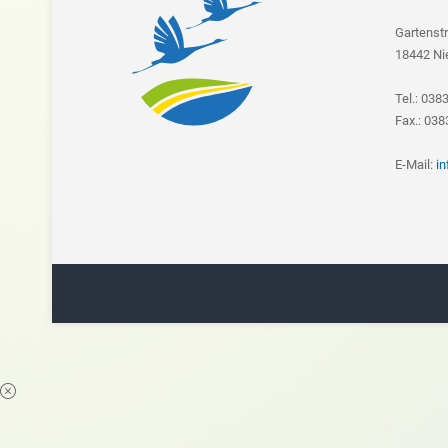
Gartenst
18442 Ni
Tel.: 038
Fax.: 03
E-Mail:
i