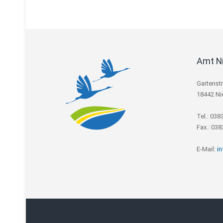
Amt N
Gartenst
18442 Ni
Tel.: 038
Fax.: 03
E-Mail:
i