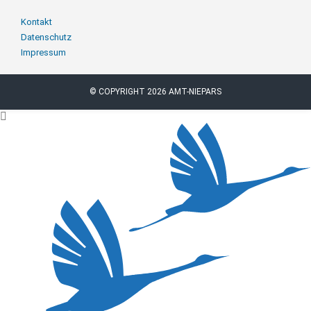
Navigation
Kontakt
überspringen
Datenschutz
Impressum
© COPYRIGHT 2026 AMT-NIEPARS