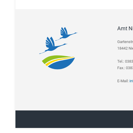
Amt N
Gartenst
18442 Ni
Tel.: 038
Fax.: 03
E-Mail:
i