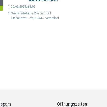
0
20.09.2025, 15:00
p
Gemeindehaus Zarrendorf
Bahnhofstr. 22b, 18442 Zarrendorf
iepars
Öffnungszeiten