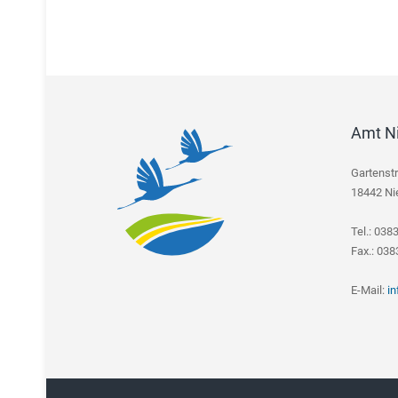
Amt N
Gartenst
18442 Ni
Tel.: 038
Fax.: 03
E-Mail:
i