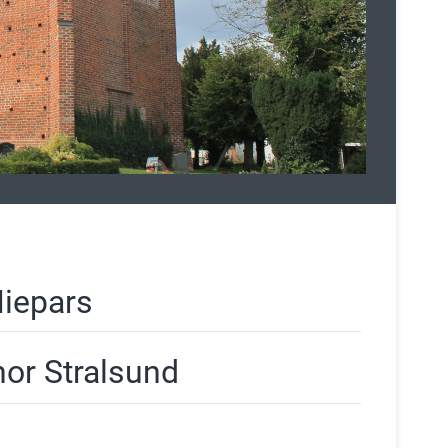
iepars
or Stralsund