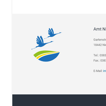
Amt N
Gartenst
18442 Ni
Tel.: 038
Fax.: 03
E-Mail:
i