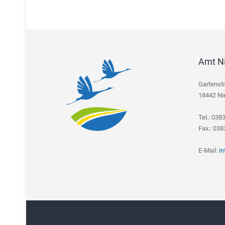
Amt N
Gartenst
18442 Ni
Tel.: 038
Fax.: 03
E-Mail:
i