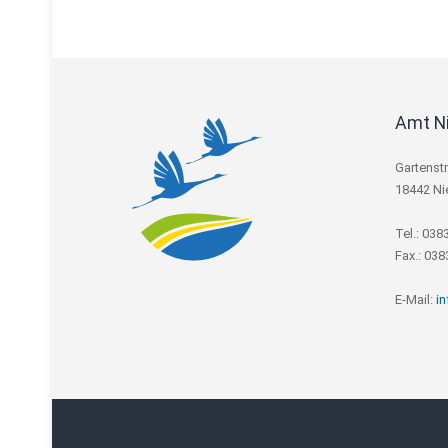
Amt N
Gartenst
18442 Ni
Tel.: 038
Fax.: 03
E-Mail:
i