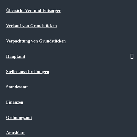
Gemeinde Niepars
Gemeinde Pantelitz
Übersicht Ver- und Entsorger
Gemeinde Groß Kordshagen
Gemeinde Lüssow
Gemeinde Steinhagen
Verkauf von Grundstücken
Gemeinde Jakobsdorf
Gemeinde Wendorf
Verpachtung von Grundstücken
Gemeinde Zarrendorf
Ortsrecht
Satzungen
Hauptamt
Kitas/Schulen
Kitas
Schulen
Stellenausschreibungen
Bildungs- und Teilhabepaket
Tourismus/Regionales
Veranstaltungen
Standesamt
Touristisches Entwicklungskonzept
Ärzte/ Apotheken
Finanzen
Vereine
Kontakt
Impressum
Ordnungsamt
Datenschutz
Hinweisblätter für Betroffene nach DSGVO
Sitemap
Amtsblatt