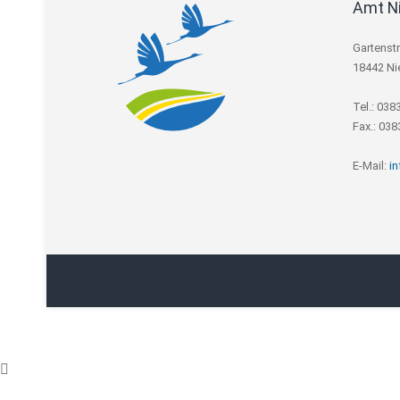
Amt N
Gartenst
18442 Ni
Tel.: 038
Fax.: 03
E-Mail:
i