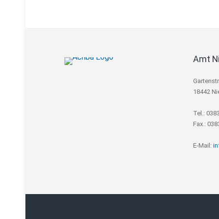
Amt N
Gartenst
18442 Ni
Tel.: 038
Fax.: 03
E-Mail:
i