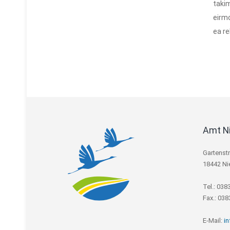
takim
eirmo
ea re
Amt N
Gartenst
18442 Ni
Tel.: 038
Fax.: 03
E-Mail:
i