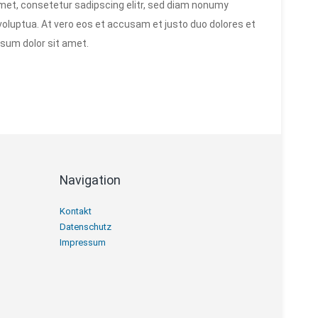
met, consetetur sadipscing elitr, sed diam nonumy
voluptua. At vero eos et accusam et justo duo dolores et
sum dolor sit amet.
Navigation
Navigation
Kontakt
überspringen
Datenschutz
Impressum