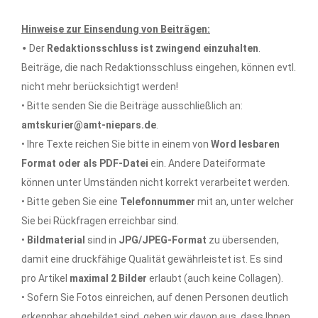
Hinweise zur Einsendung von Beiträgen:
•
Der
Redaktionsschluss ist zwingend einzuhalten
.
Beiträge, die nach Redaktionsschluss eingehen, können evtl.
nicht mehr berücksichtigt werden!
• Bitte senden Sie die Beiträge ausschließlich an:
amtskurier@amt-niepars.de
.
• Ihre Texte reichen Sie bitte in einem von
Word lesbaren
Format oder als PDF-Datei
ein. Andere Dateiformate
können unter Umständen nicht korrekt verarbeitet werden.
• Bitte geben Sie eine
Telefonnummer
mit an, unter welcher
Sie bei Rückfragen erreichbar sind.
•
Bildmaterial
sind in
JPG/JPEG-Format
zu übersenden,
damit eine druckfähige Qualität gewährleistet ist. Es sind
pro Artikel
maximal 2 Bilder
erlaubt (auch keine Collagen).
• Sofern Sie Fotos einreichen, auf denen Personen deutlich
erkennbar abgebildet sind, gehen wir davon aus, dass Ihnen