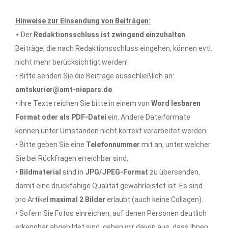
Hinweise zur Einsendung von Beiträgen:
•
Der
Redaktionsschluss ist zwingend einzuhalten
.
Beiträge, die nach Redaktionsschluss eingehen, können evtl.
nicht mehr berücksichtigt werden!
• Bitte senden Sie die Beiträge ausschließlich an:
amtskurier@amt-niepars.de
.
• Ihre Texte reichen Sie bitte in einem von
Word lesbaren
Format oder als PDF-Datei
ein. Andere Dateiformate
können unter Umständen nicht korrekt verarbeitet werden.
• Bitte geben Sie eine
Telefonnummer
mit an, unter welcher
Sie bei Rückfragen erreichbar sind.
•
Bildmaterial
sind in
JPG/JPEG-Format
zu übersenden,
damit eine druckfähige Qualität gewährleistet ist. Es sind
pro Artikel
maximal 2 Bilder
erlaubt (auch keine Collagen).
• Sofern Sie Fotos einreichen, auf denen Personen deutlich
erkennbar abgebildet sind, gehen wir davon aus, dass Ihnen