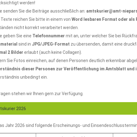
cksichtigt werden!
te senden Sie die Beiträge ausschließlich an:
amtskurier@amt-niepar
e Texte reichen Sie bitte in einem von
Word lesbaren Format oder als
änden nicht korrekt verarbeitet werden.
te geben Sie eine
Telefonnummer
mit an, unter welcher Sie bei Rückfra
dmaterial
sind in
JPG/JPEG-Format
zu übersenden, damit eine druckfäh
mal 2 Bilder
erlaubt (auch keine Collagen).
ern Sie Fotos einreichen, auf denen Personen deutlich erkennbar abgeb
erständnis dieser Personen zur Veröffentlichung im Amtsblatt und 
rständnis unbedingt ein.
ragen stehen wir Ihnen gern zur Verfügung.
skurier 2026
das Jahr 2026 sind folgende Erscheinungs- und Einsendeschlusstermi