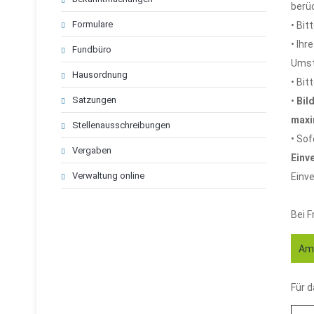
berü
Formulare
• Bit
• Ihr
Fundbüro
Umst
Hausordnung
• Bit
Satzungen
•
Bil
maxi
Stellenausschreibungen
• Sof
Vergaben
Einv
Verwaltung online
Einve
Bei F
Amt
Für 