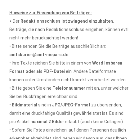
Hinweise zur Einsendung von Beiträgen:
•
Der
Redaktionsschluss ist zwingend einzuhalten
.
Beiträge, die nach Redaktionsschluss eingehen, können evtl.
nicht mehr berücksichtigt werden!
• Bitte senden Sie die Beiträge ausschließlich an:
amtskurier@amt-niepars.de
.
• Ihre Texte reichen Sie bitte in einem von
Word lesbaren
Format oder als PDF-Datei
ein. Andere Dateiformate
können unter Umständen nicht korrekt verarbeitet werden.
• Bitte geben Sie eine
Telefonnummer
mit an, unter welcher
Sie bei Rückfragen erreichbar sind.
•
Bildmaterial
sind in
JPG/JPEG-Format
zu übersenden,
damit eine druckfähige Qualität gewährleistet ist. Es sind
pro Artikel
maximal 2 Bilder
erlaubt (auch keine Collagen).
• Sofern Sie Fotos einreichen, auf denen Personen deutlich
erkennbar abgebildet sind, gehen wir davon aus, dass Ihnen