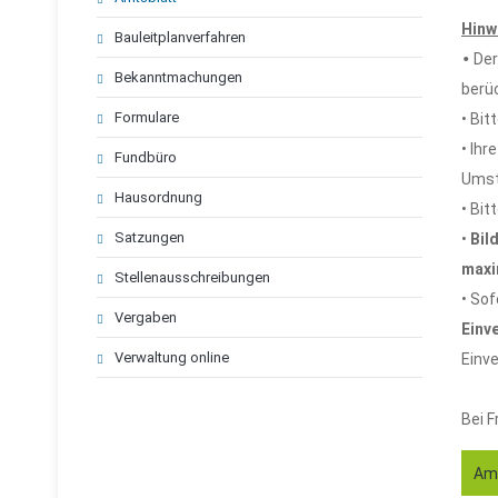
Hinw
Bauleitplanverfahren
•
De
Bekanntmachungen
berü
Formulare
• Bit
• Ihr
Fundbüro
Umst
Hausordnung
• Bit
Satzungen
•
Bil
maxi
Stellenausschreibungen
• Sof
Vergaben
Einv
Verwaltung online
Einve
Bei F
Amt