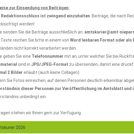
eise zur Einsendung von Beiträgen:
r
Redaktionsschluss ist zwingend einzuhalten
. Beiträge, die nach R
cksichtigt werden!
te senden Sie die Beiträge ausschließlich an:
amtskurier@amt-niepar
e Texte reichen Sie bitte in einem von
Word lesbaren Format oder als
änden nicht korrekt verarbeitet werden.
te geben Sie eine
Telefonnummer
mit an, unter welcher Sie bei Rückfra
dmaterial
sind in
JPG/JPEG-Format
zu übersenden, damit eine druckfäh
mal 2 Bilder
erlaubt (auch keine Collagen).
ern Sie Fotos einreichen, auf denen Personen deutlich erkennbar abgeb
erständnis dieser Personen zur Veröffentlichung im Amtsblatt und 
rständnis unbedingt ein.
ragen stehen wir Ihnen gern zur Verfügung.
skurier 2026