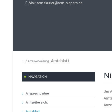
E-Mail:
amtskurier@amt-niepars.de
Amtsblatt
Amtsverwaltung
Ni
NAVIGATION
Navigation
Der 
Ansprechpartner
überspringen
Amte
Ämterübersicht
Anze
Amtsblatt