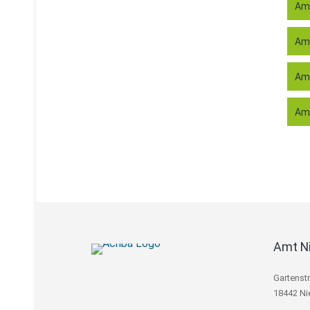
Amt
Amt
Amt
Amt
Amt N
Gartenst
18442 Ni