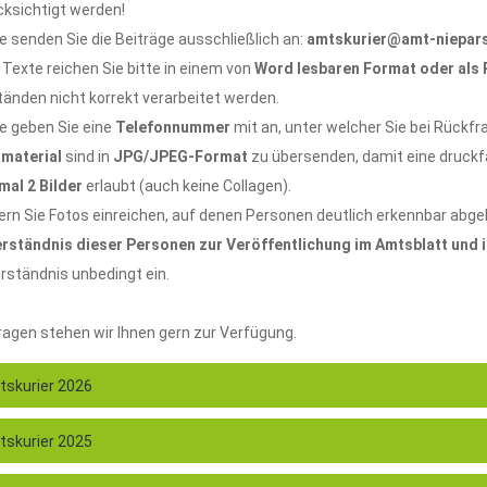
cksichtigt werden!
te senden Sie die Beiträge ausschließlich an:
amtskurier@amt-niepar
e Texte reichen Sie bitte in einem von
Word lesbaren Format oder als
änden nicht korrekt verarbeitet werden.
te geben Sie eine
Telefonnummer
mit an, unter welcher Sie bei Rückfra
dmaterial
sind in
JPG/JPEG-Format
zu übersenden, damit eine druckfäh
mal 2 Bilder
erlaubt (auch keine Collagen).
ern Sie Fotos einreichen, auf denen Personen deutlich erkennbar abgeb
erständnis dieser Personen zur Veröffentlichung im Amtsblatt und 
rständnis unbedingt ein.
ragen stehen wir Ihnen gern zur Verfügung.
skurier 2026
skurier 2025