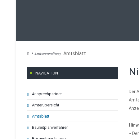
Amtsblatt
Amtsverwaltung
Ni
NAVIGATION
Navigation
Der 
Ansprechpartner
überspringen
Amte
Ämterübersicht
Anze
Amtsblatt
Hinw
Bauleitplanverfahren
•
De
Bekanntmachungen