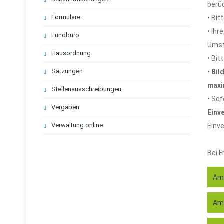
berü
Formulare
• Bit
• Ihr
Fundbüro
Umst
Hausordnung
• Bit
Satzungen
•
Bil
maxi
Stellenausschreibungen
• Sof
Vergaben
Einv
Verwaltung online
Einve
Bei F
Amt
Amt