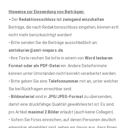
Hinweise zur Einsendung von Beiträgen:
•
Der
Redaktionsschluss ist zwingend einzuhalten
.
Beiträge, die nach Redaktionsschluss eingehen, können evtl.
nicht mehr berücksichtigt werden!
• Bitte senden Sie die Beiträge ausschließlich an:
amtskurier@amt-niepars.de
.
• Ihre Texte reichen Sie bitte in einem von
Word lesbaren
Format oder als PDF-Datei
ein. Andere Dateiformate
können unter Umständen nicht korrekt verarbeitet werden.
• Bitte geben Sie eine
Telefonnummer
mit an, unter welcher
Sie bei Rückfragen erreichbar sind.
•
Bildmaterial
sind in
JPG/JPEG-Format
zu übersenden,
damit eine druckfähige Qualität gewährleistet ist. Es sind
pro Artikel
maximal 2 Bilder
erlaubt (auch keine Collagen).
• Sofern Sie Fotos einreichen, auf denen Personen deutlich
erkennbar abgebildet sind, gehen wir davon aus, dass Ihnen