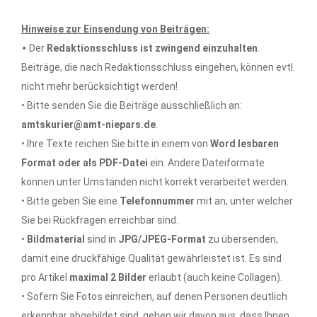
Hinweise zur Einsendung von Beiträgen:
•
Der
Redaktionsschluss ist zwingend einzuhalten
.
Beiträge, die nach Redaktionsschluss eingehen, können evtl.
nicht mehr berücksichtigt werden!
• Bitte senden Sie die Beiträge ausschließlich an:
amtskurier@amt-niepars.de
.
• Ihre Texte reichen Sie bitte in einem von
Word lesbaren
Format oder als PDF-Datei
ein. Andere Dateiformate
können unter Umständen nicht korrekt verarbeitet werden.
• Bitte geben Sie eine
Telefonnummer
mit an, unter welcher
Sie bei Rückfragen erreichbar sind.
•
Bildmaterial
sind in
JPG/JPEG-Format
zu übersenden,
damit eine druckfähige Qualität gewährleistet ist. Es sind
pro Artikel
maximal 2 Bilder
erlaubt (auch keine Collagen).
• Sofern Sie Fotos einreichen, auf denen Personen deutlich
erkennbar abgebildet sind, gehen wir davon aus, dass Ihnen