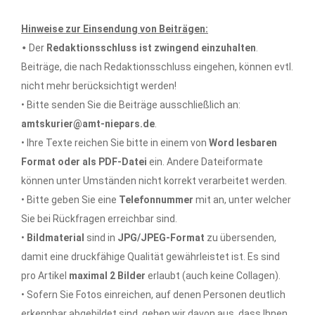
Hinweise zur Einsendung von Beiträgen:
•
Der
Redaktionsschluss ist zwingend einzuhalten
.
Beiträge, die nach Redaktionsschluss eingehen, können evtl.
nicht mehr berücksichtigt werden!
• Bitte senden Sie die Beiträge ausschließlich an:
amtskurier@amt-niepars.de
.
• Ihre Texte reichen Sie bitte in einem von
Word lesbaren
Format oder als PDF-Datei
ein. Andere Dateiformate
können unter Umständen nicht korrekt verarbeitet werden.
• Bitte geben Sie eine
Telefonnummer
mit an, unter welcher
Sie bei Rückfragen erreichbar sind.
•
Bildmaterial
sind in
JPG/JPEG-Format
zu übersenden,
damit eine druckfähige Qualität gewährleistet ist. Es sind
pro Artikel
maximal 2 Bilder
erlaubt (auch keine Collagen).
• Sofern Sie Fotos einreichen, auf denen Personen deutlich
erkennbar abgebildet sind, gehen wir davon aus, dass Ihnen